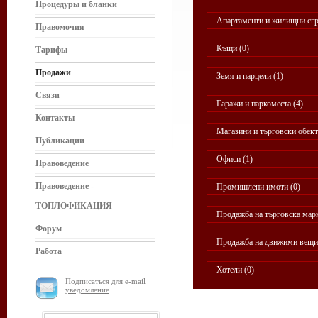
Процедуры и бланки
Апартаменти и жилищни сгр
Правомочия
Къщи (0)
Тарифы
Продажи
Земя и парцели (1)
Связи
Гаражи и паркоместа (4)
Контакты
Магазини и търговски обект
Публикации
Офиси (1)
Правоведение
Правоведение -
Промишлени имоти (0)
ТОПЛОФИКАЦИЯ
Продажба на търговска марк
Форум
Продажба на движими вещи 
Работа
Хотели (0)
Подписаться для e-mail
уведомление