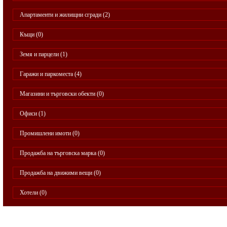
Апартаменти и жилищни сгради (2)
Къщи (0)
Земя и парцели (1)
Гаражи и паркоместа (4)
Магазини и търговски обекти (0)
Офиси (1)
Промишлени имоти (0)
Продажба на търговска марка (0)
Продажба на движими вещи (0)
Хотели (0)