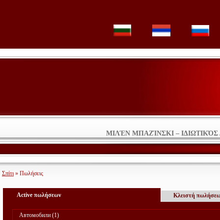
ΜΙΛΈΝ ΜΠΑΖΊΝΣΚΙ – ΙΔΙΩΤΙΚΌ
Σπίτι
» Πωλήσεις
Active πωλήσεων
Κλειστή πωλήσε
Автомобили (1)