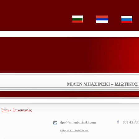
ΜΙΛΈΝ ΜΠΑΖΊΝΣΚΙ – ΙΔΙΩΤΙΚΌ
Σπίτι
» Επικοινωνίες
dpo@milenbazinski.com
089 43 73
φόρμα επικοινωνίας