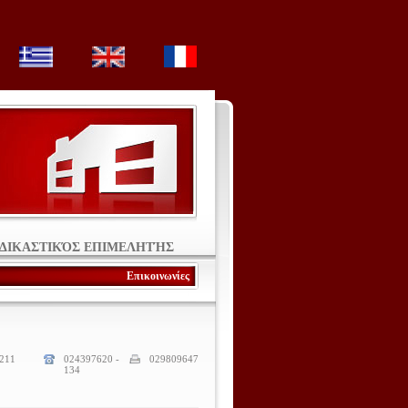
Σ ΔΙΚΑΣΤΙΚΌΣ ΕΠΙΜΕΛΗΤΉΣ
Επικοινωνίες
 211
024397620 -
029809647
134