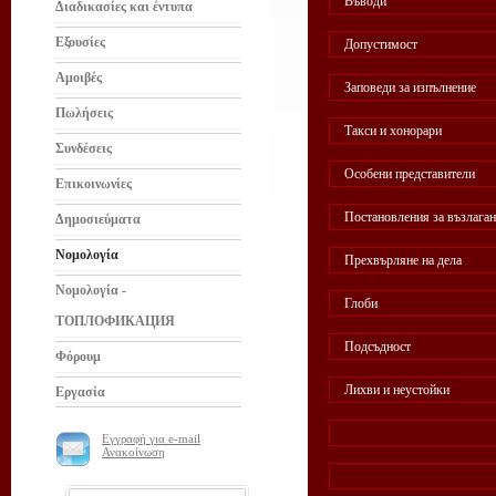
Въводи
Διαδικασίες και έντυπα
Εξουσίες
Допустимост
Αμοιβές
Заповеди за изпълнение
Πωλήσεις
Такси и хонорари
Συνδέσεις
Особени представители
Επικοινωνίες
Постановления за възлаган
Δημοσιεύματα
Νομολογία
Прехвърляне на дела
Νομολογία -
Глоби
ТОПЛОФИКАЦИЯ
Подсъдност
Φόρουμ
Лихви и неустойки
Εργασία
Εγγραφή για e-mail
Ανακοίνωση