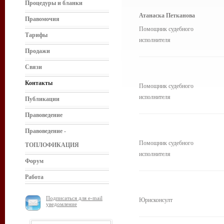
Процедуры и бланки
Атанаска Петканова
Правомочия
Помощник судебного
Тарифы
исполнителя
Продажи
Связи
Контакты
Помощник судебного
исполнителя
Публикации
Правоведение
Правоведение -
Помощник судебного
ТОПЛОФИКАЦИЯ
исполнителя
Форум
Работа
Подписаться для e-mail
Юрисконсулт
уведомление