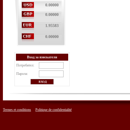
0.00000
0.00000
1.95583
0.00000
Вход за взискатели
Потребител:
Парола:
Termes et conditions
Politique de confidentialité