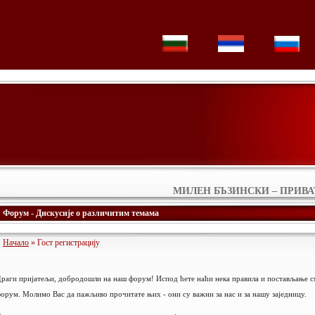
МИЛЕН БЪЗИНСКИ – ПРИВ
Форум - Дискусије о различитим темама
Начало
» Гост регистрацију
раги пријатељи, добродошли на наш форум! Испод ћете наћи нека правила и постављање см
орум. Молимо Вас да пажљиво прочитате њих - они су важни за нас и за нашу заједницу.