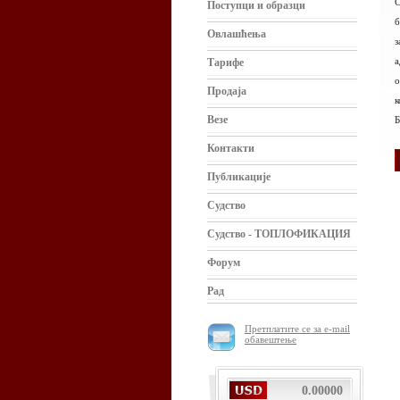
С
Поступци и образци
б
Овлашћења
з
а
Тарифе
о
Продаја
к
Везе
Б
Контакти
Публикације
Судство
Судство - ТОПЛОФИКАЦИЯ
Форум
Рад
Претплатите се за e-mail
обавештење
0.00000