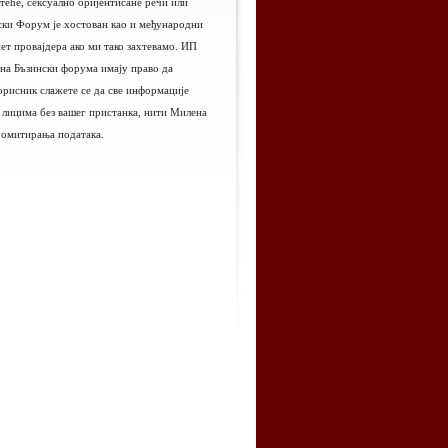
етеће, сексуално оријентисане речи или
ински Форум је хостован као и међународни
нет провајдера ако ми тако захтевамо. ИП
ена Бъзински форума имају право да
корисник слажете се да све информације
м лицима без вашег пристанка, нити Милена
ромитирања података.