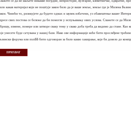
лажете се да не шаљете никакве погрдне, непристојне, вулгарне, клеветничке, одвратне, пр
ило какав материјал који не поштује закон било да је ваше земље, земље где је Милена Бъз
акон. Чинећи то, ризикујете да будете одмах и заувек избачени, уз обавештење вашег Интер
дресе свих постова се бележе да би помогле у испуњавању ових услова. Слажете се да Мил
бришу, измене, помере или затворе сваку тему у свако доба треба да видимо да стане. Као 
оје унесете буде сачувана у нашој бази. Иако ове информације неће бити прослеђене трећи
ъзински форума или пхпББ бити одговоран за било какво хакирање, које би довело до комп