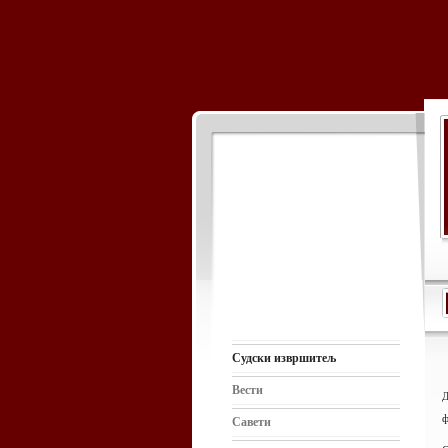
Судски извршитељ
Вести
Д
ф
Савети