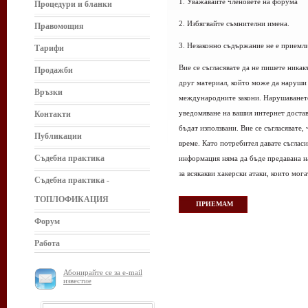
1. Уважавайте членовете на форума
Процедури и бланки
2. Избягвайте съмнителни имена.
Правомощия
3. Незаконно съдържание не е приемл
Тарифи
Вие се съгласявате да не пишете ника
Продажби
друг материал, който може да наруши 
Връзки
международните закони. Нарушаването
уведомяване на вашия интернет доставч
Контакти
бъдат използвани. Вие се съгласявате
Публикации
време. Като потребител давате съгласи
Съдебна практика
информация няма да бъде предавана н
за всякакви хакерски атаки, които мог
Съдебна практика -
ТОПЛОФИКАЦИЯ
Форум
Работа
Абонирайте се за e-mail
известие