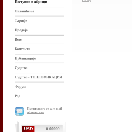
Назад
Поступци и образци
Овлашћења
Тарифе
Продаја
Везе
Контакти
Публикације
Судство
Судство - ТОПЛОФИКАЦИЯ
Форум
Рад
Претплатите се за e-mail
обавештење
0.00000