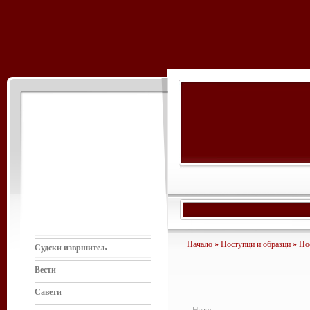
Начало
»
Поступци и образци
» По
Судски извршитељ
Вести
Савети