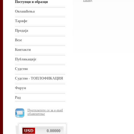
Назад
Поступци и образци
Овлашћења
Тарифе
Продаја
Везе
Контакти
Публикације
Судство
Судство - ТОПЛОФИКАЦИЯ
Форум
Рад
Претплатите се за e-mail
обавештење
0.00000