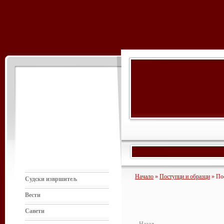
Начало
»
Поступци и образци
» По
Судски извршитељ
Вести
Савети