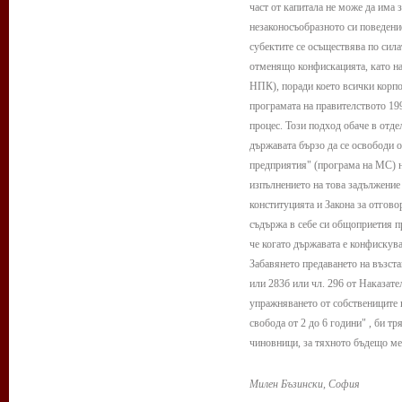
част от капитала не може да има 
незаконосъобразното си поведени
субектите се осъществява по сила
отменящо конфискацията, като на
НПК), поради което всички корпор
програмата на правителството 19
процес. Този подход обаче в отд
държавата бързо да се освободи 
предприятия" (програма на МС) н
изпълнението на това задължение 
конституцията и Закона за отгово
съдържа в себе си общоприетия пр
че когато държавата е конфискув
Забавянето предаването на възста
или 283б или чл. 296 от Наказате
упражняването от собствениците н
свобода от 2 до 6 години" , би 
чиновници, за тяхното бъдещо ме
Милен Бъзински, София