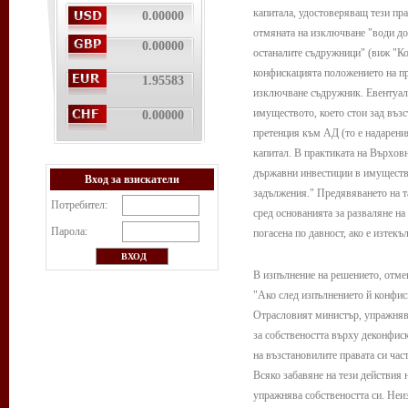
капитала, удостоверяващ тези пр
0.00000
отмяната на изключване "води до
0.00000
останалите съдружници" (виж "Ком
конфискацията положението на пр
1.95583
изключване съдружник. Евентуалн
имуществото, което стои зад възс
0.00000
претенция към АД (то е надарения
капитал. В практиката на Върховн
държавни инвестиции в имущество
Вход за взискатели
задължения." Предявяването на т
Потребител:
сред основанията за разваляне на
Парола:
погасена по давност, ако е изтекъ
В изпълнение на решението, отмен
"Ако след изпълнението й конфис
Отрасловият министър, упражнява
за собствеността върху деконфиск
на възстановилите правата си час
Всяко забавяне на тези действия 
упражнява собствеността си. Неи