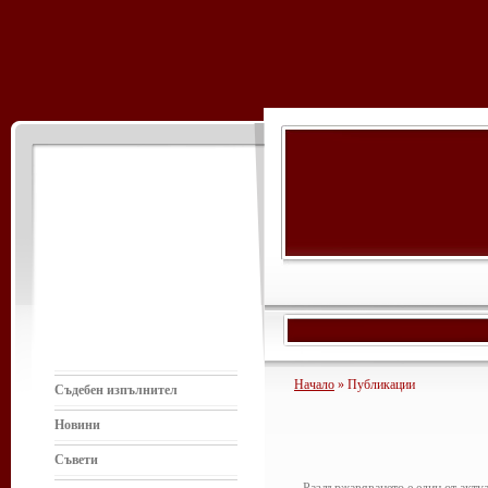
Начало
» Публикации
Съдебен изпълнител
Новини
Съвети