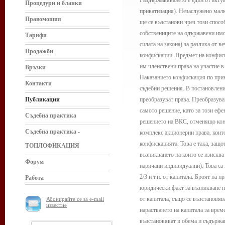
Раздържавяването е един от актуа
Процедури и бланки
приватизация). Незаслужено малк
Правомощия
ще се възстанови чрез този спосо
собствениците на одържавени имот
Тарифи
силата на закона) за разлика от 
Продажби
конфискации. Предмет на конфиск
им членствени права на участие 
Връзки
Наказанието конфискация по прин
Контакти
съдебни решения. В постановление
Публикации
преобразуват права. Преобразуван
самото решение, като за този еф
Съдебна практика
решението на ВКС, отменящо конф
Съдебна практика -
комплекс акционерни права, коит
конфискацията. Това е така, защо
ТОПЛОФИКАЦИЯ
възникването на които се изисква
Форум
наричани индивидуални). Това са 
2/3 и т.н. от капитала. Броят на
Работа
юридически факт за възникване н
от капитала, също се възстановяв
Абонирайте се за e-mail
известие
нарастването на капитала за вре
възстановяват в обема и съдържан