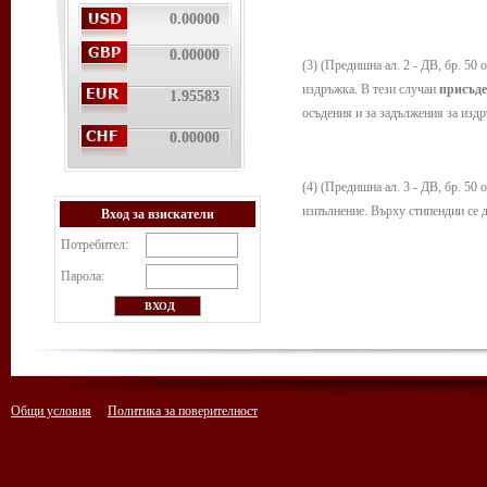
0.00000
0.00000
(3) (Предишна ал. 2 - ДВ, бр. 50 о
издръжка. В тези случаи
присъде
1.95583
осъдения и за задължения за издр
0.00000
(4) (Предишна ал. 3 - ДВ, бр. 50 
изпълнение. Върху стипендии се 
Вход за взискатели
Потребител:
Парола:
Общи условия
Политика за поверителност