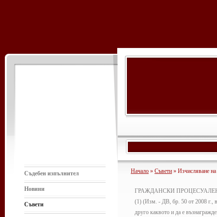
Начало
»
Съвети
» Изчисляване на
Съдебен изпълнител
Новини
ГРАЖДАНСКИ ПРОЦЕСУАЛЕН К
(1) (Изм. - ДВ, бр. 50 от 2008 г.
Съвети
друго каквото и да е възнагражде