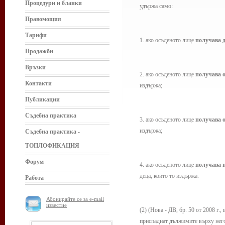
Процедури и бланки
удържа само:
Правомощия
Тарифи
1. ако осъденото лице
получава д
Продажби
Връзки
2. ако осъденото лице
получава о
Контакти
издържа;
Публикации
Съдебна практика
3. ако осъденото лице
получава о
издържа;
Съдебна практика -
ТОПЛОФИКАЦИЯ
Форум
4. ако осъденото лице
получава н
деца, които то издържа.
Работа
Абонирайте се за e-mail
известие
(2) (Нова - ДВ, бр. 50 от 2008 г.,
приспаднат дължимите върху него